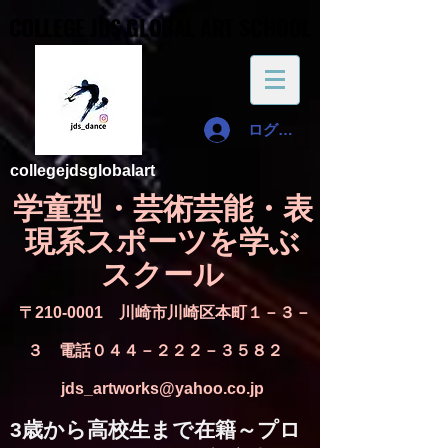
COLLEGE JDS GLOBAL ART SCHOOL
COLLEGE JDS GLOBAL ART SCHOOL
ログイン
collegejdsglobalart
​学童型・芸術芸能・表
現系スポーツを学ぶ
スクール​
〒210-0001 川崎市川崎区本町１－３－
３ 電話０４４－２２２－３５８２
jds_artworks@yahoo.co.jp
​3歳から高校生まで在籍～プロ