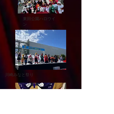
​東田公園ハロウイ
ン
​川崎みなと祭り