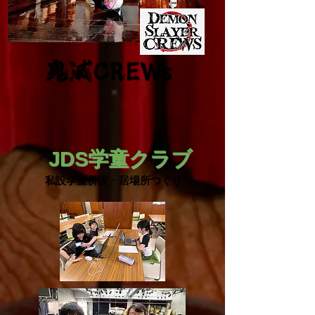
​鬼滅CREWs
​ JDS学童クラブ
​私設学童併設・居場所つくり