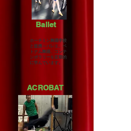
Ballet
​ホーチミン舞踊学校
と提携～バレエ、ベ
トナム舞踊、コンテ
ンポラリーを定期的
に学んでいます。
​ACROBAT