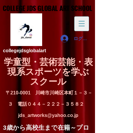
COLLEGE JDS GLOBAL ART SCHOOL
COLLEGE JDS GLOBAL ART SCHOOL
ログイン
collegejdsglobalart
​学童型・芸術芸能・表
現系スポーツを学ぶ
スクール​
〒210-0001 川崎市川崎区本町１－３－
３ 電話０４４－２２２－３５８２
jds_artworks@yahoo.co.jp
​3歳から高校生まで在籍～プロ