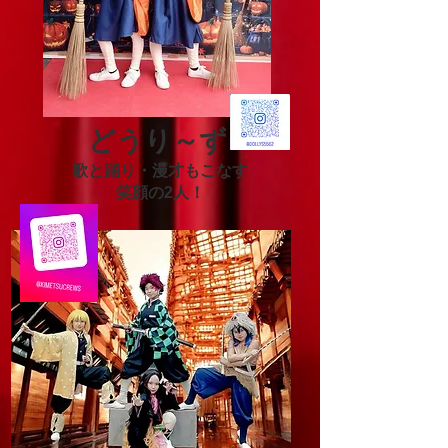
​どうり～ず
歌と踊り・漫才もこなす
​笑顔の2人！